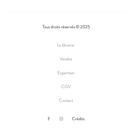
Tous droits réservés © 2025
La librairie
Vendre
Expertiser
CGV
Contact
Crédits
F
I
a
n
c
s
e
t