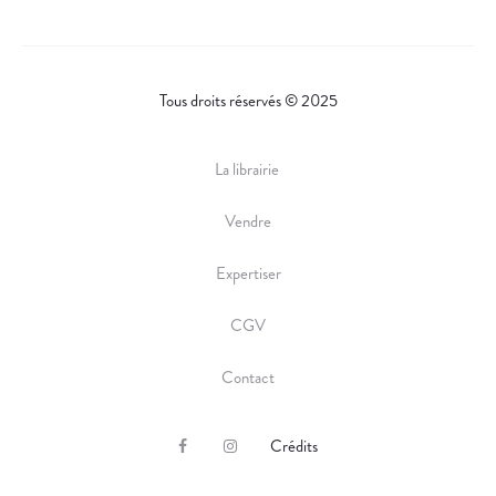
Tous droits réservés © 2025
La librairie
Vendre
Expertiser
CGV
Contact
Crédits
F
I
a
n
c
s
e
t