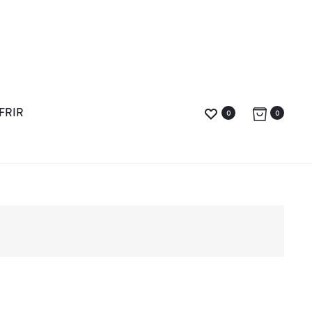
FRIR
0
0