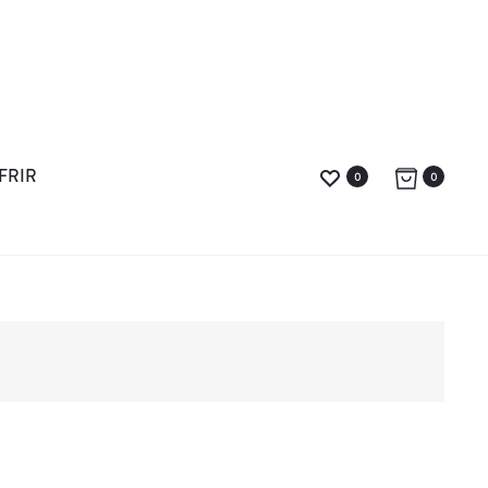
FRIR
0
0