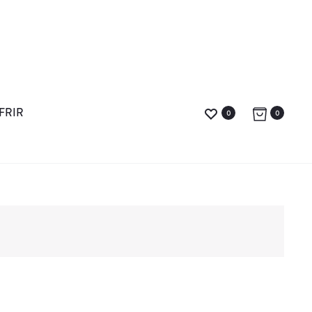
FRIR
0
0