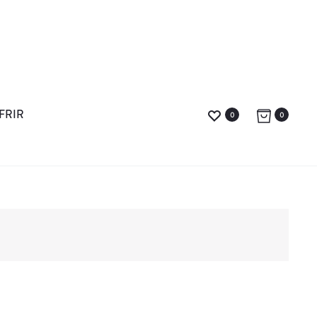
FRIR
0
0