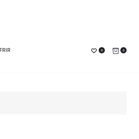
FRIR
0
0