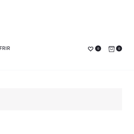
FRIR
0
0