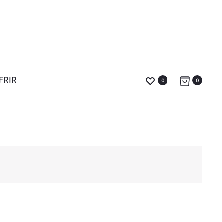
FRIR
0
0