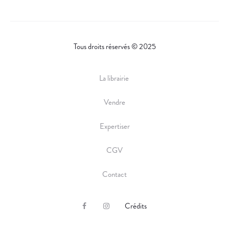
Tous droits réservés © 2025
La librairie
Vendre
Expertiser
CGV
Contact
Crédits
F
I
a
n
c
s
e
t