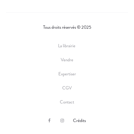
Tous droits réservés © 2025
La librairie
Vendre
Expertiser
CGV
Contact
Crédits
F
I
a
n
c
s
e
t