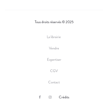
Tous droits réservés © 2025
La librairie
Vendre
Expertiser
CGV
Contact
Crédits
F
I
a
n
c
s
e
t