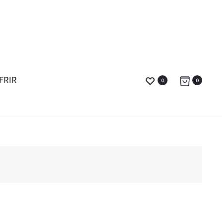
FRIR
0
0