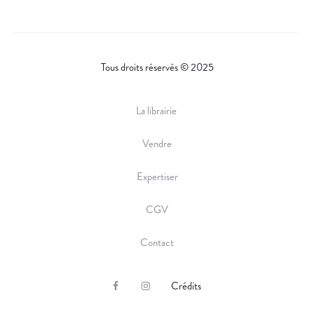
Tous droits réservés © 2025
La librairie
Vendre
Expertiser
CGV
Contact
Crédits
F
I
a
n
c
s