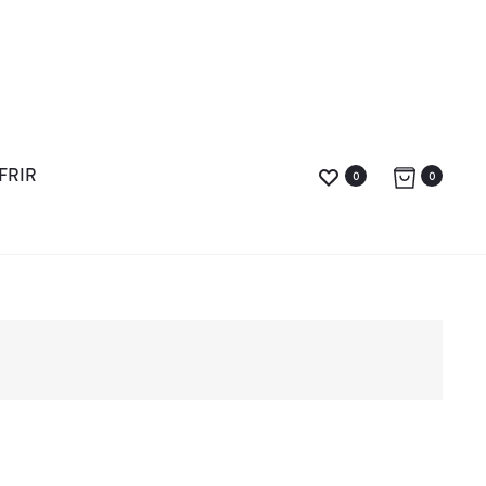
FRIR
0
0