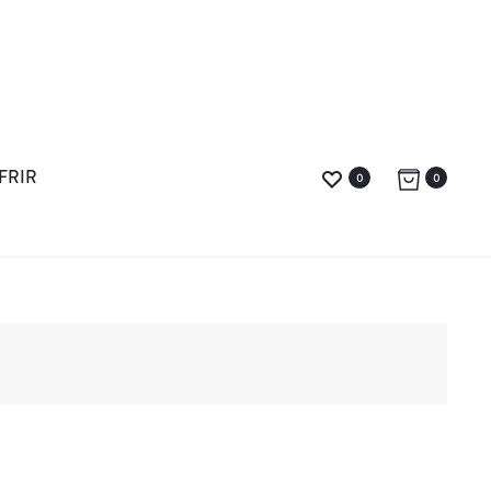
FRIR
0
0