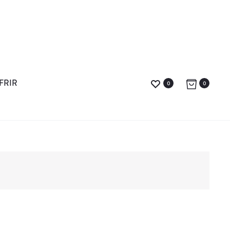
FRIR
0
0