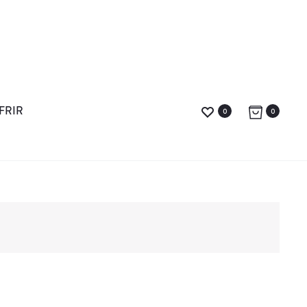
FRIR
0
0