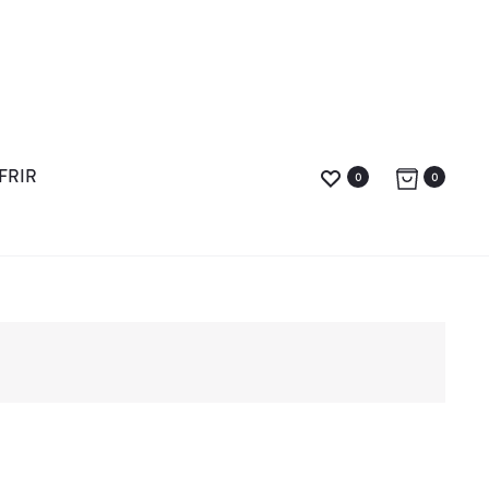
FRIR
0
0