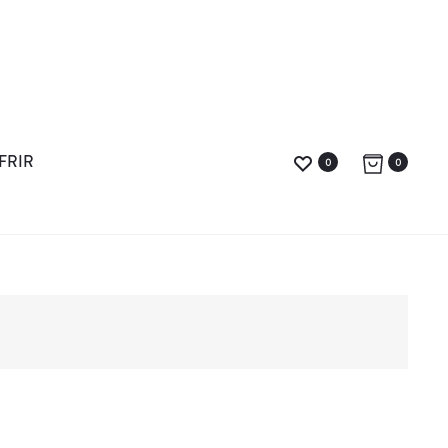
FRIR
0
0