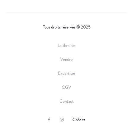
Tous droits réservés © 2025
La librairie
Vendre
Expertiser
CGV
Contact
Crédits
F
I
a
n
c
s
e
t