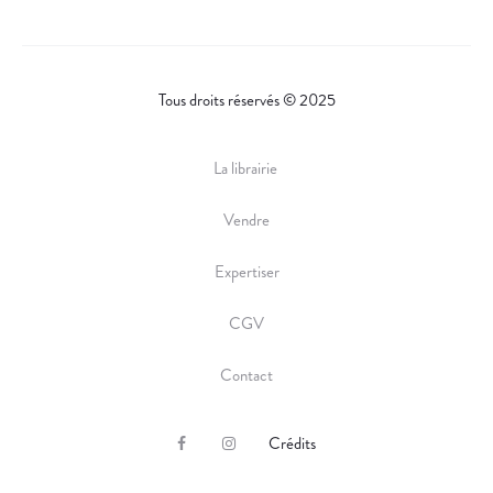
Tous droits réservés © 2025
La librairie
Vendre
Expertiser
CGV
Contact
Crédits
F
I
a
n
c
s
e
t