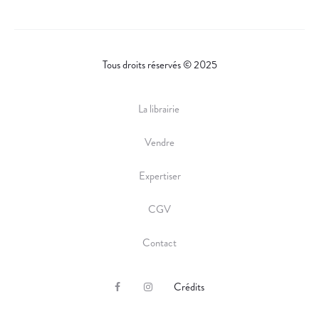
Tous droits réservés © 2025
La librairie
Vendre
Expertiser
CGV
Contact
Crédits
F
I
a
n
c
s
e
t