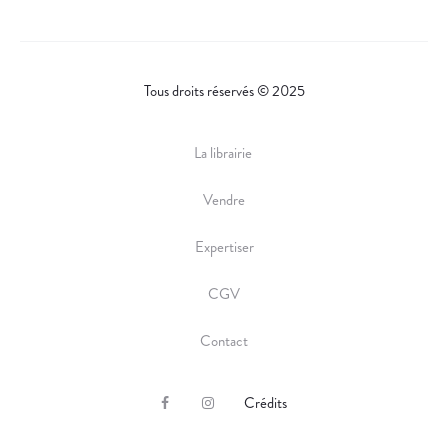
Tous droits réservés © 2025
La librairie
Vendre
Expertiser
CGV
Contact
Crédits
F
I
a
n
c
s
e
t