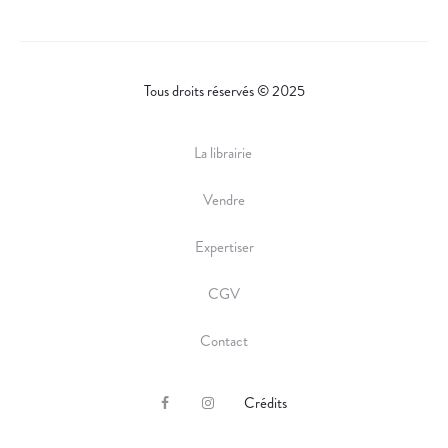
Tous droits réservés © 2025
La librairie
Vendre
Expertiser
CGV
Contact
Crédits
F
I
a
n
c
s
e
t