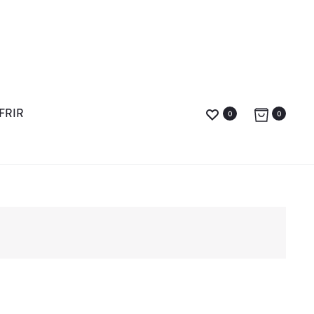
FRIR
0
0