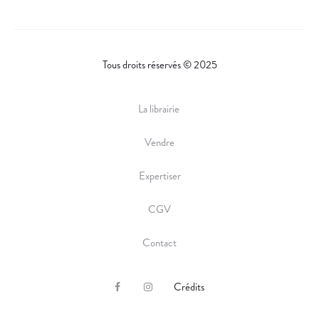
Tous droits réservés © 2025
La librairie
Vendre
Expertiser
CGV
Contact
Crédits
F
I
a
n
c
s
e
t