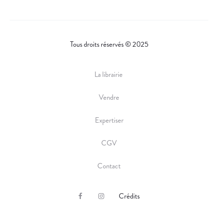
Tous droits réservés © 2025
La librairie
Vendre
Expertiser
CGV
Contact
Crédits
F
I
a
n
c
s
e
t