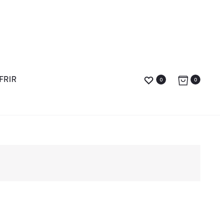
FRIR
0
0