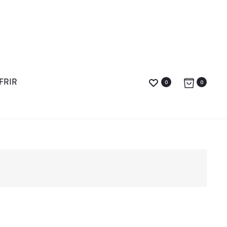
FRIR
0
0