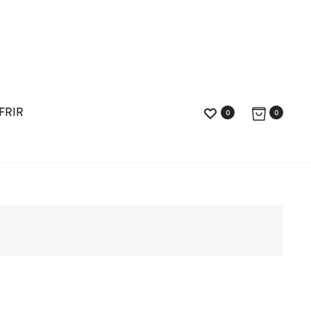
FRIR
0
0