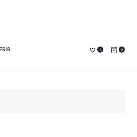
FRIR
0
0