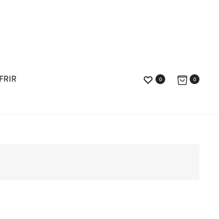
FRIR
0
0