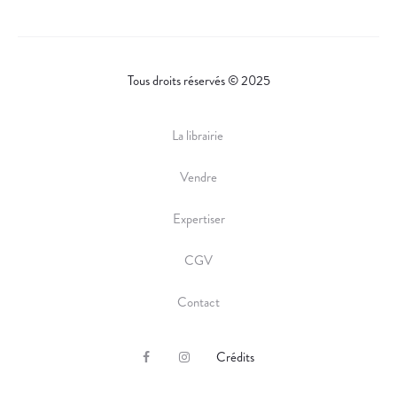
Tous droits réservés © 2025
La librairie
Vendre
Expertiser
CGV
Contact
Crédits
F
I
a
n
c
s
e
t