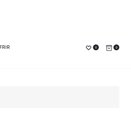
FRIR
0
0