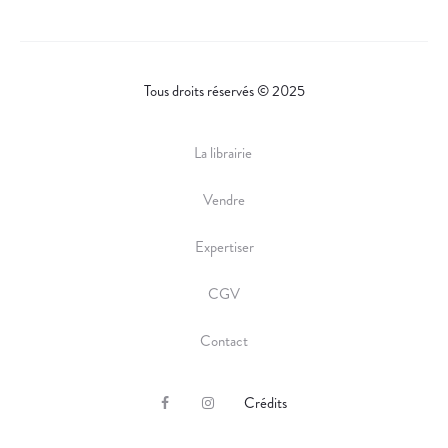
Tous droits réservés © 2025
La librairie
Vendre
Expertiser
CGV
Contact
Crédits
F
I
a
n
c
s
e
t