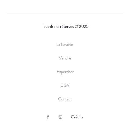
Tous droits réservés © 2025
La librairie
Vendre
Expertiser
CGV
Contact
Crédits
F
I
a
n
c
s
e
t