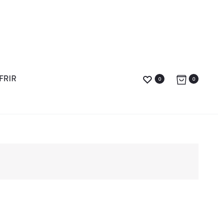
FRIR
0
0