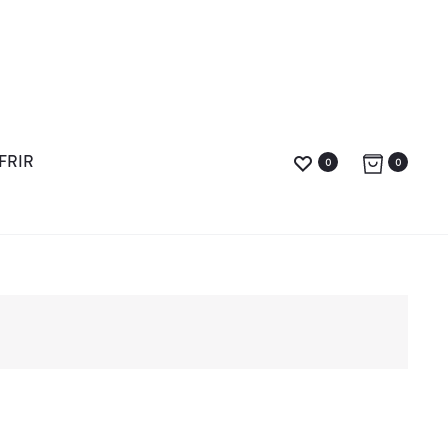
FRIR
0
0