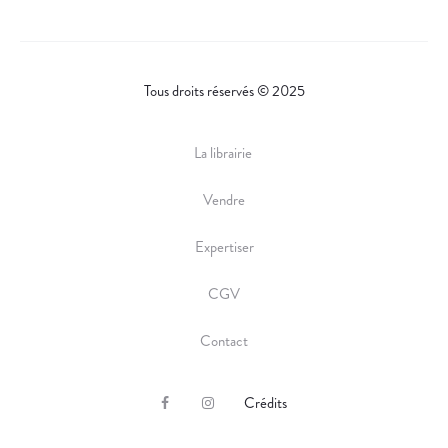
Tous droits réservés © 2025
La librairie
Vendre
Expertiser
CGV
Contact
Crédits
F
I
a
n
c
s
e
t