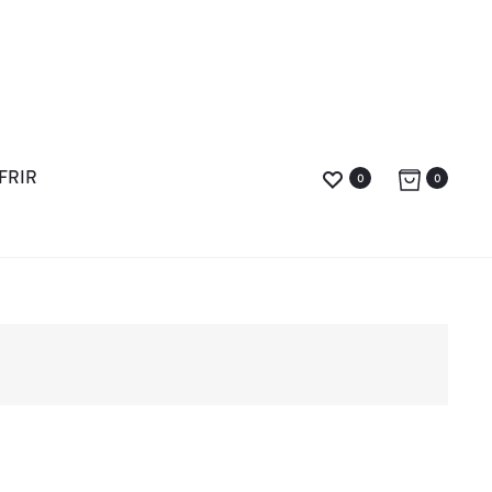
FRIR
0
0