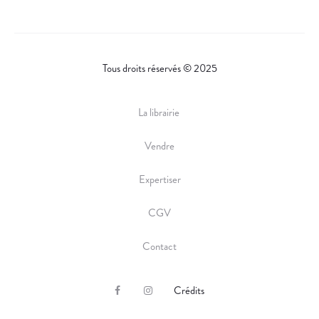
Tous droits réservés © 2025
La librairie
Vendre
Expertiser
CGV
Contact
Crédits
F
I
a
n
c
s