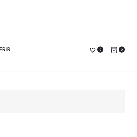
FRIR
0
0