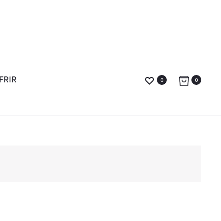
FRIR
0
0