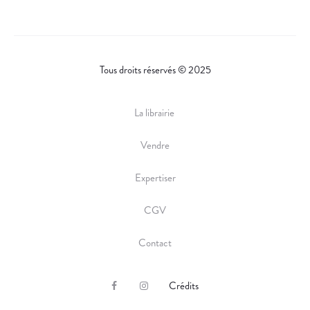
Tous droits réservés © 2025
La librairie
Vendre
Expertiser
CGV
Contact
Crédits
F
I
a
n
c
s