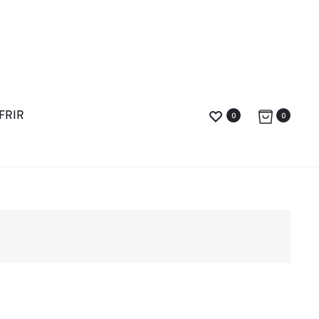
FRIR
0
0