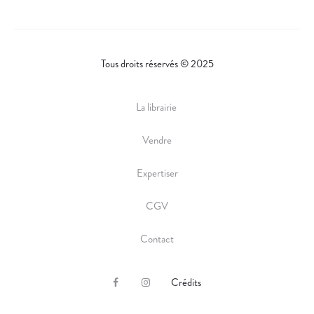
Tous droits réservés © 2025
La librairie
Vendre
Expertiser
CGV
Contact
Crédits
F
I
a
n
c
s
e
t