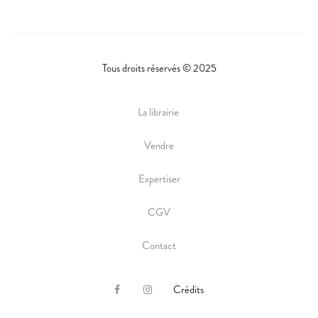
Tous droits réservés © 2025
La librairie
Vendre
Expertiser
CGV
Contact
Crédits
F
I
a
n
c
s