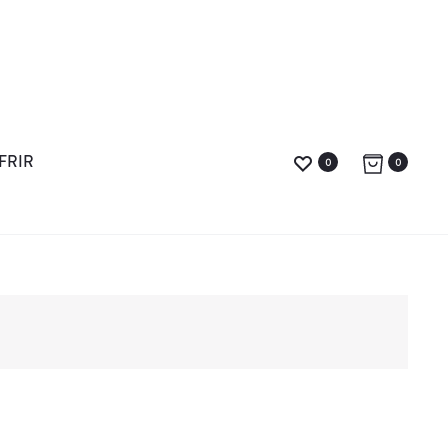
FRIR
0
0