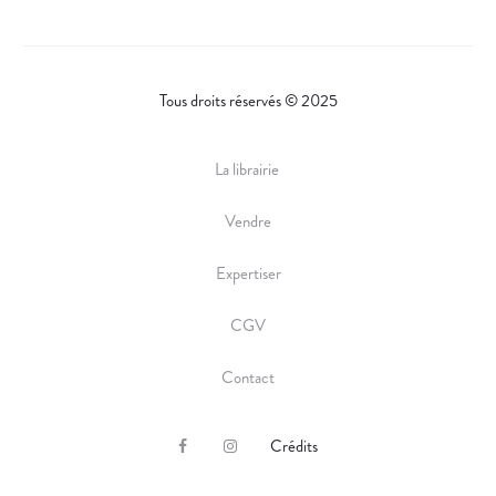
Tous droits réservés © 2025
La librairie
Vendre
Expertiser
CGV
Contact
Crédits
F
I
a
n
c
s
e
t